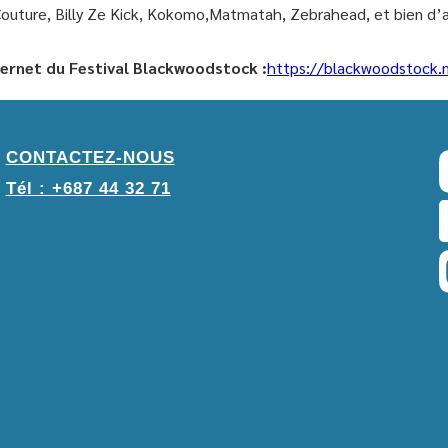
Couture, Billy Ze Kick, Kokomo,Matmatah, Zebrahead, et bien d’a
nternet du Festival Blackwoodstock :
https://blackwoodstock.
CONTACTEZ-NOUS
Tél : +687 44 32 71